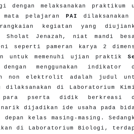
gi dengan melaksanakan praktikum 
k mata pelajaran
PAI
dilaksanakan
rangkaian kegiatan yang diujian
, Sholat Jenazah, niat mandi bes
eni seperti pameran karya 2 dimen
an untuk memenuhi ujian praktik
S
dengan menggunakan indikator d
an non elektrolit adalah judul un
 dilaksanakan di Laboratorium Kim
ara pserta didik berkreasi d
enarik dijadikan ide usaha pada bid
i depan kelas masing-masing. Sedang
akan di Laboratorium Biologi, terda