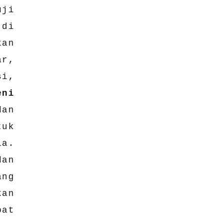
uji
 di
kan
ar,
si,
eni
an
tuk
ia.
an
ang
kan
pat