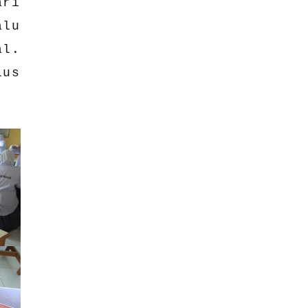
ari
alu
al.
lus