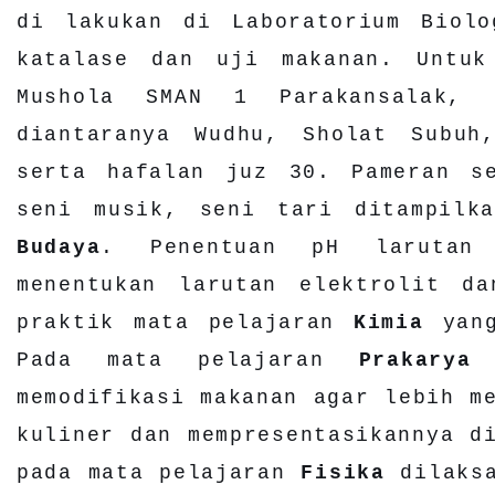
di lakukan di Laboratorium Biolo
katalase dan uji makanan. Untu
Mushola SMAN 1 Parakansalak, 
diantaranya Wudhu, Sholat Subuh
serta hafalan juz 30. Pameran s
seni musik, seni tari ditampilk
Budaya
. Penentuan pH larutan 
menentukan larutan elektrolit d
praktik mata pelajaran
Kimia
yang
Pada mata pelajaran
Prakarya
p
memodifikasi makanan agar lebih m
kuliner dan mempresentasikannya d
pada mata pelajaran
Fisika
dilaks