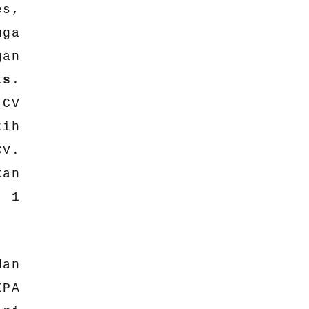
es,
uga
an
is
.
 CV
tih
CV.
kan
 1
dan
IPA