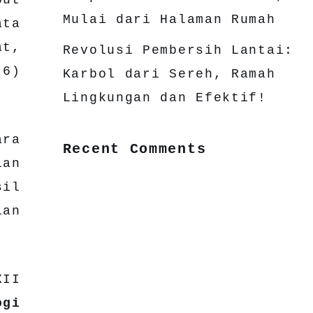
Mulai dari Halaman Rumah
ata
at,
Revolusi Pembersih Lantai:
 6)
Karbol dari Sereh, Ramah
Lingkungan dan Efektif!
ara
Recent Comments
ian
sil
lan
XII
ogi