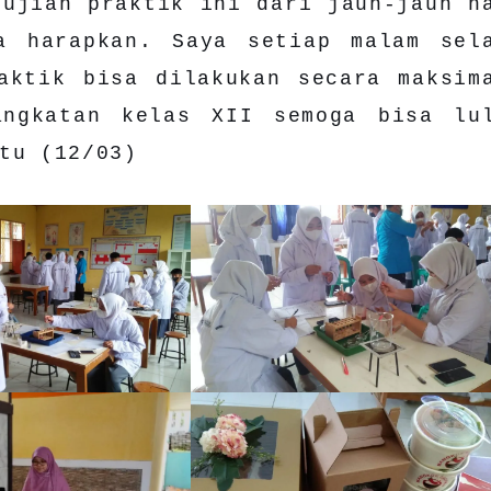
 ujian praktik ini dari jauh-jauh h
a harapkan. Saya setiap malam sel
aktik bisa dilakukan secara maksim
angkatan kelas XII semoga bisa lu
tu (12/03)