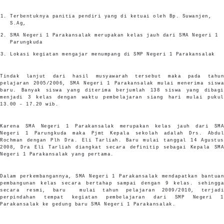
Terbentuknya panitia pendiri yang di ketuai oleh Bp. Suwanjen,
S.Ag,
SMA Negeri 1 Parakansalak merupakan kelas jauh dari SMA Negeri 1
Parungkuda
Lokasi kegiatan mengajar menumpang di SMP Negeri 1 Parakansalak
Tindak lanjut dari hasil musyawarah tersebut maka pada tahun
pelajaran 2005/2006, SMA Negeri 1 Parakansalak mulai menerima siswa
baru. Banyak siswa yang diterima berjumlah 138 siswa yang dibagi
menjadi 3 kelas dengan waktu pembelajaran siang hari mulai pukul
13.00 – 17.20 wib.
Karena SMA Negeri 1 Parakansalak merupakan kelas jauh dari SMA
Negeri 1 Parungkuda maka Pjmt Kepala sekolah adalah Drs. Abdul
Rochman dengan Plh Dra. Eli Tarliah. Baru mulai tanggal 14 Agustus
2008, Dra Eli Tarliah diangkat secara definitip sebagai Kepala SMA
Negeri 1 Parakansalak yang pertama.
Dalam perkembangannya, SMA Negeri 1 Parakansalak mendapatkan bantuan
pembangunan kelas secara bertahap sampai dengan 9 kelas. sehingga
secara resmi, baru mulai tahun pelajaran 2009/2010, terjadi
perpindahan tempat kegiatan pembelajaran dari SMP Negeri 1
Parakansalak ke gedung baru SMA Negeri 1 Parakansalak.