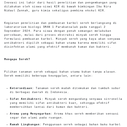
Inovasi ini lahir dari hasil penelitian dan pengembangan yang
dilakukan oleh siswa-siswi KIR di bawah bimbingan Ibu Nira
Nidaul Zannah, guru kimia sekaligus pembina ekskul KIR.
Kegiatan penelitian dan pembuatan karbol sereh berlangsung di
laboratorium biologi SMAN 1 Parakansalak pada tanggal 2
September 2024. Para siswa dengan penuh semangat melakukan
percobaan, mulai dari proses ekstraksi minyak sereh hingga
formulasi pembuatan karbol. Minyak sereh yang kaya akan senyawa
antibakteri dipilih sebagai bahan utama karena memiliki sifat
disinfektan alami yang efektif membunuh kuman dan bakteri.
Mengapa Sereh?
Pilihan tanaman sereh sebagai bahan utama bukan tanpa alasan.
Sereh memiliki beberapa keunggulan, antara lain:
Ketersediaan:
Tanaman sereh mudah ditemukan dan tumbuh subur
di berbagai daerah di Indonesia.
Sifat Antibakteri:
Minyak sereh mengandung senyawa sitronella
yang memiliki sifat antibakteri kuat, sehingga efektif
membersihkan lantai dari kuman dan bakteri.
Aroma yang Menyegarkan:
Aroma khas sereh memberikan sensasi
segar dan alami pada ruangan.
Ramah Lingkungan:
Penggunaan sereh sebagai bahan baku karbol