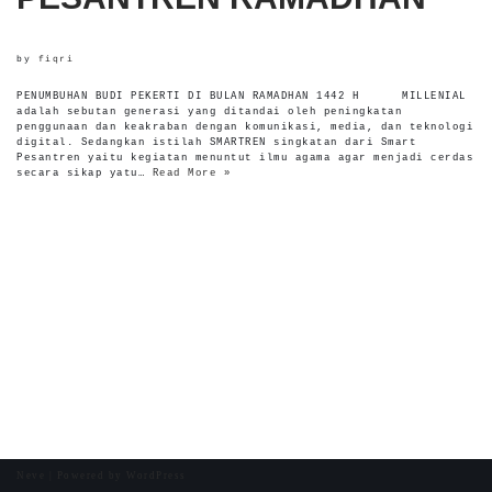
by
fiqri
PENUMBUHAN BUDI PEKERTI DI BULAN RAMADHAN 1442 H MILLENIAL
adalah sebutan generasi yang ditandai oleh peningkatan
penggunaan dan keakraban dengan komunikasi, media, dan teknologi
digital. Sedangkan istilah SMARTREN singkatan dari Smart
Pesantren yaitu kegiatan menuntut ilmu agama agar menjadi cerdas
secara sikap yatu…
Read More »
Neve
| Powered by
WordPress