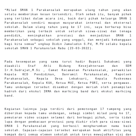
“Milad SMAN 1 Parakansalak merupakan ulang tahun yang akan
selalu memberikan kesan tersendiri. Oleh sebab itu, banyak pihak
yang terlibat dalam acara ini, baik dari pihak keluarga SMAN 1
Parakansalak sendiri maupun masyarakat internal dan eksternal
sekolah. Dalam ulang tahun yang ke 17 ini, saya berharap bisa
memberikan yang terbaik untuk seluruh siswa-siswi dan tenaga
pendidik, meningkatkan prestasi dan menjadikan SMAN 1
Parakansalak sebagai sekolah yang unggul, dan menjadi kebanggaan
bagi kita semua” ungkap Didin Jamaludin S.Pd, M.Pd selaku kepala
sekolah SMAN 1 Parakanslak Rabu (23-03-2022).
Pada kesempatan yang sama turut hadir Bupati Sukabumi yang
diwakili Staf Ahli Bidang Kesejahteraan dan SDM
Ir.H.Sudrajat,M.Si , Camat Kecamatan Parakansalak, perwakilan
Kepala KCD Pendidikan, Danramil Parakansalak, Kapolsek
Parakansalak, Kepala Desa Lebaksari, Kepala Puskesmas
Parakansalak, Kepala KUA, Ketua MUI, Ketua PGRI, serta pengawas.
Tamu undangan tersebut disambut dengan meriah oleh penampilan
hadroh dari ekskul IRMA dan marhcing band dari ekskul marhcing
band.
Kegiatan lainnya juga terdiri dari pemotongan 17 tumpeng yang
diberikan kepada tamu undangan, sebagi simbol milad yang ke 17,
pemutaran video ucapan selamat dari berbagai pihak, serta tidak
lupa dengan pembacaan prestasi yang diukir oleh para siswa-siswi
SMAN 1 Parakansalak yang berhasil mengharumkan nama baik
sekolah. Capaian-capaian tersebut merupakan buah aktifitas yang
kompak dari semua elemen sekolah untuk terus mewujudkan visi dan